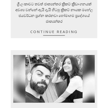
05-
ශ්‍රී ලංකාවට තවත් ජාත්‍යන්තර ක්‍රිකට් ක්‍රීඩාංගනයක්
18
අවශ්‍ය වන්නේ ඇයි දැයි හිටපු ක්‍රිකට් නායක මහේල
ජයවර්ධන ප්‍රශ්න කරනවා හෝමාගම ප්‍රදේශයේ
ජාත්‍යන්තර
CONTINUE READING