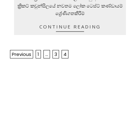
ක්‍රිකට් කවුන්සිලයේ නවතම ලෝක ටෙස්ට් කණ්ඩායම්
ශ්‍රේණිගතකිරීම්
CONTINUE READING
Posts
Previous
1
…
3
4
navigation