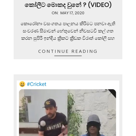
කෝලීට මොකද වුනේ ? (VIDEO)
2020-
ON:
MAY 17, 2020
05-
කොරෝනා වසංගතය පාලනය කිරිමට පනවා ඇති
17
සංචරණ සීමාවන් හේතුවෙන් නිවසටවී කල් ගත
කරන සුපිරී ඉන්දීය ක්‍රිකට් ක්‍රීඩක විරාත් කෝලී සහ
CONTINUE READING