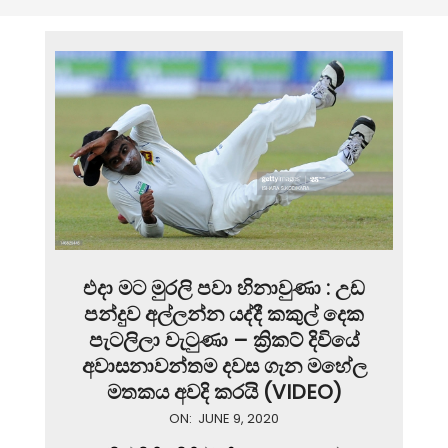
එදා මට මුරලි පවා හිනාවුණා : උඩ
පන්දුව අල්ලන්න යද්දී කකුල් දෙක
පැටලිලා වැටුණා – ක්‍රිකට් දිවියේ
අවාසනාවන්තම දවස ගැන මහේල
මතකය අවදි කරයි (VIDEO)
2020-
ON:
JUNE 9, 2020
06-