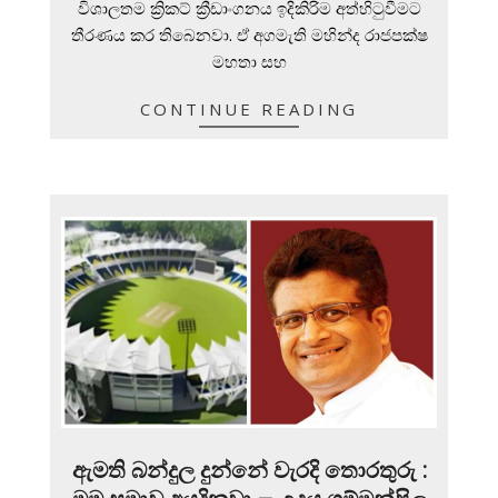
විශාලතම ක්‍රිකට් ක්‍රීඩාංගනය ඉදිකිරිම අත්හිටුවීමට
තීරණය කර තිබෙනවා. ඒ අගමැති මහින්ද රාජපක්ෂ
මහතා සහ
CONTINUE READING
ඇමති බන්දුල දුන්නේ වැරදි තොරතුරු :