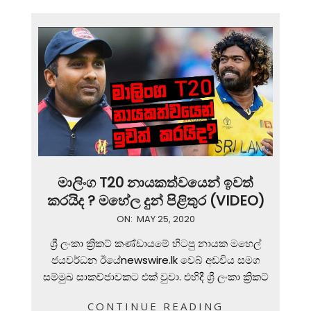
මාලිංග T20 නායකත්වයෙන් ඉවත්
කරයිද ? මහේල දුන් පිළිතුර (VIDEO)
2020-
ON:
MAY 25, 2020
05-
ශ්‍රී ලංකා ක්‍රිකට් කණ්ඩායමේ හිටපු නායක මහෙල්
25
ජයවර්ධන ඊයේnewswire.lk වෙබ් අඩවිය සමග
සම්මුඛ සාකච්ජාවකට එක් වුවා. එහිදී ශ්‍රී ලංකා ක්‍රිකට්
CONTINUE READING