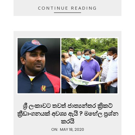
CONTINUE READING
ශ්‍රී ලංකාවට තවත් ජාත්‍යන්තර ක්‍රිකට්
ක්‍රීඩාංගනයක් අවශ්‍ය ඇයි ? මහේල ප්‍රශ්න
කරයි
2020-
ON:
MAY 18, 2020