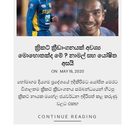
ක්‍රිකට් ක්‍රීඩාංගනයක් අවශ්‍ය
මොහොතක්ද මේ ? නාමල් සහ යෝෂිත
අසයි
2020-
ON:
MAY 19, 2020
05-
හෝමාගම දියගම ප්‍රදේශයේ ඉදිකිරිමට යෝජිත මෙරට
19
විශාලතම ක්‍රිකට් ක්‍රීඩාංගනය සම්බන්ධයෙන් හිටපු
ක්‍රිකට් නායක මහේල ජයවර්ධන ඉදිරිපත් කළ කරුණු
වලට එකඟ
CONTINUE READING