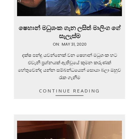
ෂෙහාන් මධුශංක ගැන ලසිත් මාලිංග ගේ
සැලැස්ම
2020-
ON:
MAY 31, 2020
05-
දක්ෂ පන්දු යවන්නෙක් වන ෂෙහාන් මධුශංක හට
31
එවැනි ප්‍රශ්නයක් ඇතිවුයේ කුමන කරුණක්
හේතුවෙන්ද යන්න සම්බන්ධයෙන් සොයා බලා ඔහුව
රැක ගැනීම
CONTINUE READING