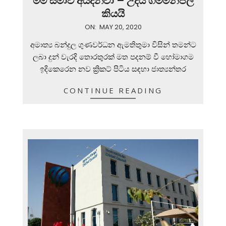
මම සමාව අයදිනවා – උදය ගම්මන්පිල
කියයි
2020-
ON:
MAY 20, 2020
05-
අමාත්‍ය බන්දුල ගුණවර්ධන ඇමතිතුමා විසින් තමන්ට
20
ලබා දුන් වැරදි තොරතුරක් මත පදනම් වී හෝමාගම
ඉදිකෙරෙන නව ක්‍රිකට් පිටිය සඳහා ජාත්‍යන්තර
CONTINUE READING