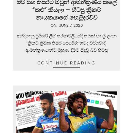
මට සහ තිසරට ඔවුන් ආමන්ත්‍රණය කලේ
“කළු” කියලා – හිටපු ක්‍රිකට්
නායකයාගේ හෙළිදරව්ව
2020-
ON:
JUNE 7, 2020
06-
ඉන්දියානු ප්‍රිමියර් ලීග් තරගාවලියේදී තමන් හා ශ්‍රී ලංකා
07
ක්‍රිකට් ක්‍රීඩක තිසර පෙරේරා හටද වර්ගවාදී
ආමන්ත්‍රණයන්ට මුහුණ දීමට සිදුවූ බව හිටපු
CONTINUE READING