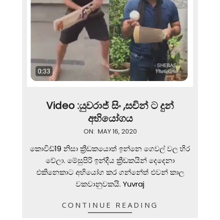
Video :යුවරාජ් සිං ,සචින් ට දුන්
අභියෝගය
2020-
ON:
MAY 16, 2020
05-
කොවිඩ්19 නිසා ක්‍රීඩකයොත් ඉන්නෙ ගෙවල් වල හිර
16
වේලා. මේසුපිරි ඉන්දීය ක්‍රීඩකයින් දෙදෙනා
එකිනෙකාට අභියෝග කර ගන්නේත් එවන් කාල
වකවානුවකයි. Yuvraj
CONTINUE READING