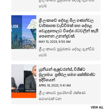
වෙබ්
ශ්‍රී ලංකාවේ දේපළ මිල ගණන්වල
වාර්තාගත වැඩිවීමක් සහ දේපළ
වෙළඳපොලට විදේශ රටවලින් කැපී
පෙනෙන උනන්දුවක්.
MAY 10, 2023, 9:50 AM
ශ්‍රී ලංකාවේ ප්‍රමුඛතම දේපළ දැන්වීම්
වෙබ්
යුනියන් ඇෂුවරන්ස්, විශිෂ්ට
මුල්‍යමය ප්‍රතිඵල සමග ශක්තිමත්ව
ඉදිරියෙන්
APRIL 19, 2023, 11:41 AM
ශ්‍රී ලංකාවේ පුරෝගාමී රක්ෂණ
සමාගමක් වන
VIEW ALL