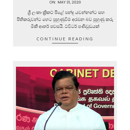
2020-
ON:
MAY 31, 2020
05-
ශ්‍රී ලංකා ක්‍රිකට් පිළේ පන්දු යවන්නන්ට සහ
31
පිතිකරුවන්ට හෙට පුහුණුවීම් අරඹන බව පුහුණු කරු
මිකී ආතර් පවසයි. ට්විටර් පණිවුඩයක්
CONTINUE READING