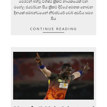
මෙරටින් බිහිවූ විශිෂ්ඨ ක්‍රිකට් නායකයෙක් වන
09
මහේල ජයවර්ධන සිය ක්‍රිකට් දිවියේ අමතක නොවන
දිනයක් සම්බන්ධයෙන් නිව්ස්වයර් වෙබ් අඩවිය සමග
සිය
CONTINUE READING