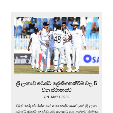
ශ්‍රී ලංකාව ටෙස්ට් ශ්‍රේණිගතකිරීම් වල 5
වන ස්ථානයට
2020-
ON:
MAY 1, 2020
05-
දිමුත් කරුණාරත්නගේ නායකත්වයෙන් යුත් ශ්‍රී ලංකා
01
ටෙස්ට් ක්‍රිකට් කණ්ඩායම කලකට පසු අන්තර් ජාතික