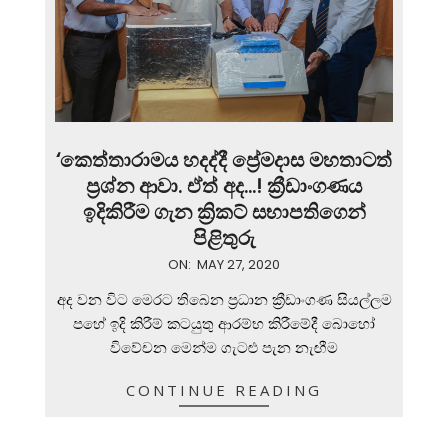
‘කෙත්තාරාමය හදද්දී ප්‍රේමදාස මහතාටත්
ප්‍රශ්න ආවා. ඒත් අද…! ක්‍රීඩාංගණය
ඉදිකිරීම ගැන ක්‍රිකට් සභාපතිගෙන්
පිළිතුරු
2020-
ON:
MAY 27, 2020
05-
අද වන විට මෙරට තිබෙන ප්‍රධාන ක්‍රීඩාංගණ සියල්ලම
27
පහේ ඉදි කිරීම් කටයුතු ආරම්භ කිරීමේදී බොහෝ
විවේචන මෙන්ම ගැටළු පැන නැඟීම
CONTINUE READING