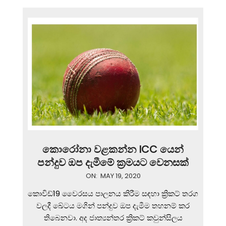
කොරෝනා වළකන්න ICC යෙන්
පන්දුව ඔප දැමීමේ ක්‍රමයට වෙනසක්
2020-
ON:
MAY 19, 2020
05-
කොවිඩ්19 වෛරසය පාලනය කිරීම සඳහා ක්‍රිකට් තරග
19
වලදී ඛේටය මගින් පන්දුව ඔප දැමීම තහනම් කර
තිබෙනවා. අද ජාත්‍යන්තර ක්‍රිකට් කවුන්සිලය