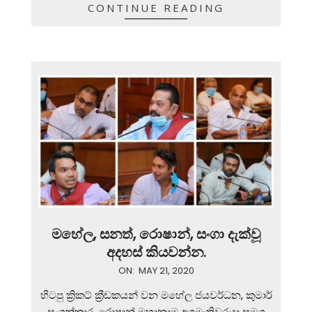
CONTINUE READING
මහේල, සනත්, රොෂාන්, සංගා දැක්වූ
අදහස් කියවන්න.
2020-
ON:
MAY 21, 2020
05-
හිටපු ක්‍රිකට් ක්‍රීඩකයන් වන මහේල ජයවර්ධන, කුමාර්
21
සංගක්කාර, රොෂාන් මහානාම අගමැතිවරයා සමග