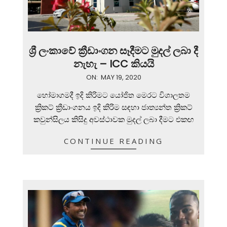
ශ්‍රී ලංකාවේ ක්‍රීඩාංගන සෑදීමට මුදල් ලබා දී
නැහැ – ICC කියයි
2020-
ON:
MAY 19, 2020
05-
හෝමාගමදී ඉදි කිරිමට යෝජිත මෙරට විශාලතම
19
ක්‍රිකට් ක්‍රීඩාංගනය ඉදි කිරිම සඳහා ජාත්‍යන්ත ක්‍රිකට්
කවුන්සිලය කිසිදු අවස්ථාවක මුදල් ලබා දීමට එකඟ
CONTINUE READING