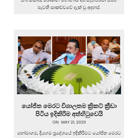
පැවති සාකච්චවේ දැක් වූ අදහස්.
යෝජිත මෙරට විශාලතම ක්‍රිකට් ක්‍රීඩා
පිටිය ඉදිකිරිම අත්හිටුවෙයි
2020-
ON:
MAY 21, 2020
05-
හෝමාගම, දියගම ප්‍රදේශයේ ඉදිකිරීමට යෝජිත මෙරට
21