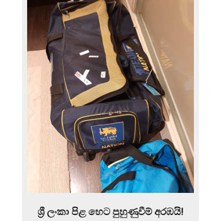
ශ්‍රී ලංකා පිළ හෙට පුහුණුවීම් අරඹයි!