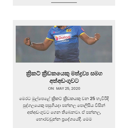
ක්‍රිකට් ක්‍රීඩකයෙකු මත්ද්‍රව්‍ය සමග
අත්අඩංගුවට
2020-
ON:
MAY 25, 2020
05-
මෙරට මුල්පෙළේ ක්‍රිකට් ක්‍රීඩකයකු වන 25 හැවිරිදි
25
පුද්ගලයෙකු පසුගියදා පන්නල පොලිසිය විසින්
අත්අඩංගුවට ගෙන තිබෙනවා. ඒ පන්නල,
හොරවඩුන්න ප්‍රදේශයේදී. මෙම