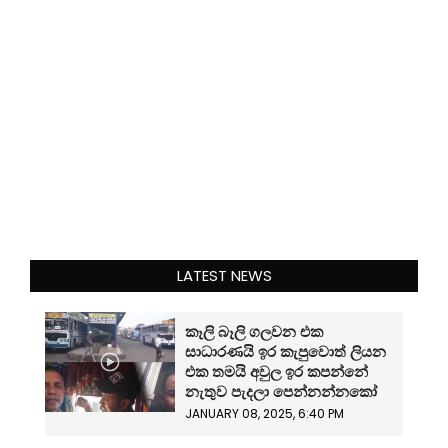
LATEST NEWS
කෑලි බෑලි ගලවන එක
සාධාරණයි ඉර කැපුවොත් ලියන
එක තමයි අවුල ඉර කපන්නේ
නැතුව පැදලා පෙන්නන්නකෝ
JANUARY 08, 2025, 6:40 PM