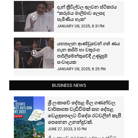
දැන් ත්‍රීවිල්වල අලවන ස්ටිකරය
“කරුමය මාලිමාව ලෙසද
පැමිණිය හැක”
JANUARY 08, 2025, 6:31 PM
යහපාලන ආණ්ඩුවෙන් ගත් ණය
ගැන කබීර් හා චතුරංග
පාර්ලිමේන්තුවේදී උණුසුම්
සංවාදයක
JANUARY 08, 2025, 6:25 PM
BUSINESS NEWS
ශ්‍රී ලංකාවේ දේපළ මිල ගණන්වල
වාර්තාගත වැඩිවීමක් සහ දේපළ
වෙළඳපොලට විදේශ රටවලින් කැපී
පෙනෙන උනන්දුවක්.
JUNE 27, 2023, 3:10 PM
ශ්‍රී ලංකාවේ ප්‍රමුඛතම දේපළ දැන්වීම්