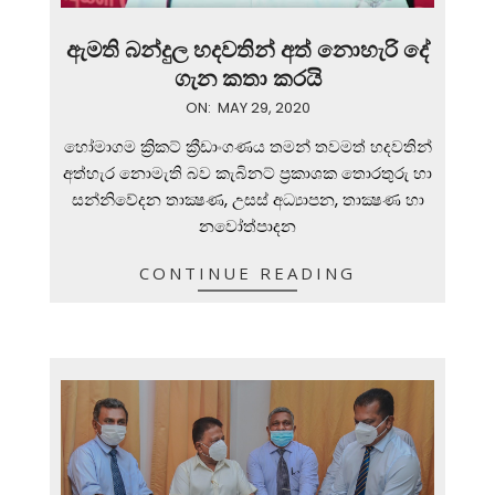
ඇමති බන්දුල හදවතින් අත් නොහැරි දේ
ගැන කතා කරයි
2020-
ON:
MAY 29, 2020
05-
හෝමාගම ක්‍රිකට් ක්‍රීඩාංගණය තමන් තවමත් හදවතින්
29
අත්හැර නොමැති බව කැබිනට් ප්‍රකාශක තොරතුරු හා
සන්නිවේදන තාක්‍ෂණ, උසස් අධ්‍යාපන, තාක්‍ෂණ හා
නවෝත්පාදන
CONTINUE READING