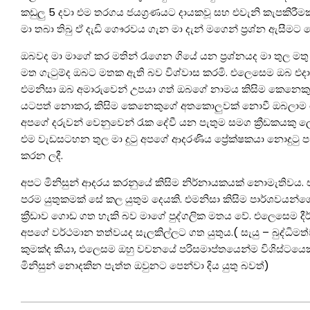
කඩුලු 5 දවා එම තරගය ජයග්‍රණයට දායකවූ සහ එවැනි කැපකිරීමක් 
මා තබා තිබු ඒ දැඩි ගෞරවය ගැන මා දැන් මගෙන් ප්‍රශ්න ඇසීමට
ඔබවද මා මාගේ කර මතින් රැගෙන ගියේ යන ප්‍රශ්නයද මා තුල ම
මත ගැටුම්ද ඔබට මතක ඇති බව විශ්වාස කරමි. එලෙසෙම ඔබ එද
එමනිසා ඔබ අමාරුවෙන් උපයා ගත් ඔබගේ නාමය කිසිම කෙනෙකු ඉ
යටපත් නොකර, කිසිම කෙනෙකුගේ අතකොලුවක් නොවී ඔබලාම ම
අපගේ දරුවන් වෙනුවෙන් රැක දේවී යන පැතුම සමග ක්‍රීඩකයකු ලෙස
එම වැඩසටහන තුල මා දුටු අපගේ ආදරණිය ප්‍රේක්ෂකයා නොදුටු 
කරන ලදී.
අපට මිනිසුන් ආදරය කරනුයේ කිසිම නිර්නායකයක් නොමැතිවය. එල
පරම යුතුකමක් සේ කල යුතුම දෙයකි. එමනිසා කිසිම පාර්ශවයන
ක්‍රීඩාව ගොඩ ගත හැකි බව මාගේ පුද්ගලික මතය වේ. එලෙසෙම දීර
අපගේ වර්ථමාන තත්වයද සැලකිල්ලට ගත යුතුය.( සැයු – බුද්ධි
කුමක්ද කියා, එලෙසම ඔහු වචනයේ පරිසමාප්තයෙන්ම විශිස්ටයෙ
මිනිසුන් නොදකින පැත්ත ඔවුනට පෙන්වා දිය යුතු බවත්)
2021-