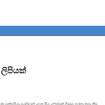
 ලිපියක්
 ක්‍රීඩක මුත්තයියා මුරලිදරන් වෙත සිය ෆේස්බුක් ගිණුම හරහා තබා තිබු