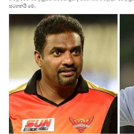
සටහනයි මේ..