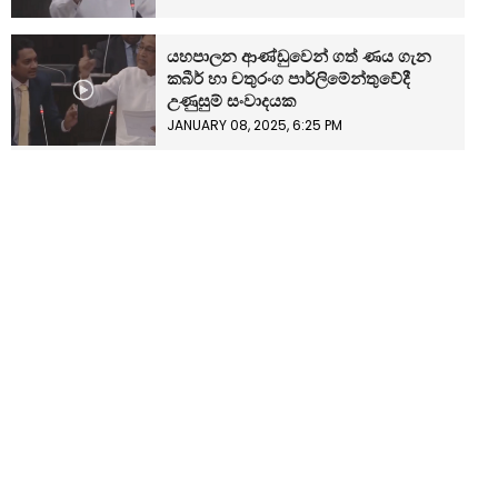
යහපාලන ආණ්ඩුවෙන් ගත් ණය ගැන
කබීර් හා චතුරංග පාර්ලිමේන්තුවේදී
උණුසුම් සංවාදයක
JANUARY 08, 2025, 6:25 PM