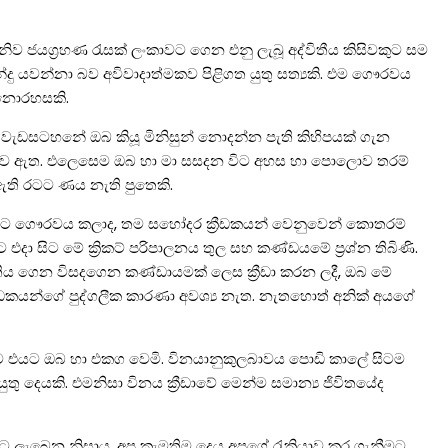
නිව ජයග්‍රහණ රැසක් ලංකාවට ගෙන එනු ලැබූ අද්විතීය කිසිවකුට සම
පන්දු යවන්නා බව අවිවාදාත්මකව පිළිගත යුතු සත්‍යකි. එම ගෞරවය
 නොරහසකි.
 වැඩසටහනේ ඔබ කියූ මිනිසුන් නොදන්න පැති කිහිපයක් ගැන
 යුතුව ඇත. එලෙසෙම ඔබ හා මා සසදන විට අහස හා පොලොව තරම්
ති රටට ණය නැති පුතෙකි.
්ට ගෞරවය කලාද, තම සහෝදර ක්‍රීඩකයන් වෙනුවෙන් කොතරම්
දා සිට මේ ක්‍රිකට් පරිපාලනය තුල සහ කණ්ඩයමේ ප්‍රශ්න තිබිණි.
තිය ගෙන විසදගෙන කණ්ඩායමක් ලෙස ක්‍රීඩා කරන ලදී, ඔබ මේ
රීඩකයන්ගේ පුද්ගලීක කාරණා අවශ්‍ය නැත. නැතහොත් අනික් අයගේ
ම එයට ඔබ හා එකග වෙමි. විනයානුකුලබාවය පොඩි කාලේ සිටම
ුතු දෙයකි. එමනිසා විනය ක්‍රීඩාවේ මෙන්ම සමාන්‍ය ජිවිතයේද
පට ලැබෙන නිසාය, අප කැමතිම දෙය අපගේ රැකියාව කර ගැනීමට