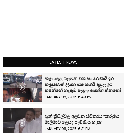
LATEST NEWS
කෑලි බෑලි ගලවන එක සාධාරණයි ඉර
කැපුවොත් ලියන එක තමයි අවුල ඉර
කපන්නේ නැතුව පැදලා පෙන්නන්නකෝ
JANUARY 08, 2025, 6:40 PM
දැන් ත්‍රීවිල්වල අලවන ස්ටිකරය “කරුමය
මාලිමාව ලෙසද පැමිණිය හැක”
JANUARY 08, 2025, 6:31 PM