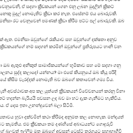
නුවෙනි, ඒ සදහා ක්‍රීඩකයන් ගෙන එනු ලබන මුදලින් ක්‍රිකට්
නෙකු මුදල් නොමැතිව ක්‍රීඩා කර නැත. එසේනම් එය බොරුවකි.
නිසා රට වෙනුවෙන් පමණක් ක්‍රීඩා කිරීම පට්ට පල් බොරුවකි. ඔබ
ියක් ඇත. එමනිසා ඔවුන්ගේ රැකියාව සහ ඔවුන්ගේ දක්ෂතා අනුව
‍රීඩකයන්ගේ නම් සදහන් කරමින් ඔවුන්ගේ ප්‍රතිරූපයට හානි වන
සදහා ඔබ ඇතුළු අනිකුත් සාමාජිකයන්ගේ භූමිකාව සහ මේ සදහා ගනු
රිපාලනය සුද්ද කලාදෝ යන්නය? මා එසේ කියනුයේ ඔබ කියූ පරිදි
ලනයේ කිසිම වැරද්දක් නොමැති බව ඔබගේ කතාවෙන් ගම්‍ය විය.
ැනි අවස්ථාවක අප කල යුත්තේ ක්‍රීඩකයන් විවේචනයන් කරනු විනා
්‍රිකට් හදන්න බැරියයි පවසන ලද බව මා හට දැක ගැනීමට හැකිවිය.
ිය. ඒ දෙස ඉතා උනන්දුවෙන් බලා සිටිමි.
යතාවය හුවා දක්වමින් කථා කිරීමද අනුමත කල නොහැක. මන්දයත්
ට කැමතිය. එම ක්‍රීඩකයා තම දණහිසේ අබාධයන්ට ගොදුරුවී
 ඔබගේ බලවත් ඉල්ලීම මත ඔබගේ අවසන් ටෙස්ට් තරගයට සහාභාගීවී