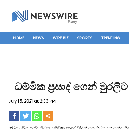
Skip
to
content
HOME
NEWS
WIRE BIZ
SPORTS
TRENDING
Primary
Navigation
Menu
ධම්මික ප්‍රසාද් ගෙන් මුරලිට
July 15, 2021 at 2:33 PM
හිටපු වේග පන්දු ක්‍රීඩක ධම්මික ප්‍රසාද් විසින් සිය හිටපු දඟ පන්දු