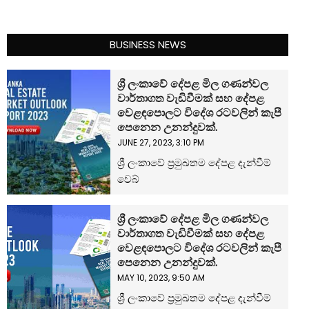
BUSINESS NEWS
ශ්‍රී ලංකාවේ දේපළ මිල ගණන්වල
වාර්තාගත වැඩිවීමක් සහ දේපළ
වෙළඳපොලට විදේශ රටවලින් කැපී
පෙනෙන උනන්දුවක්.
JUNE 27, 2023, 3:10 PM
ශ්‍රී ලංකාවේ ප්‍රමුඛතම දේපළ දැන්වීම්
වෙබ්
ශ්‍රී ලංකාවේ දේපළ මිල ගණන්වල
වාර්තාගත වැඩිවීමක් සහ දේපළ
වෙළඳපොලට විදේශ රටවලින් කැපී
පෙනෙන උනන්දුවක්.
MAY 10, 2023, 9:50 AM
ශ්‍රී ලංකාවේ ප්‍රමුඛතම දේපළ දැන්වීම්