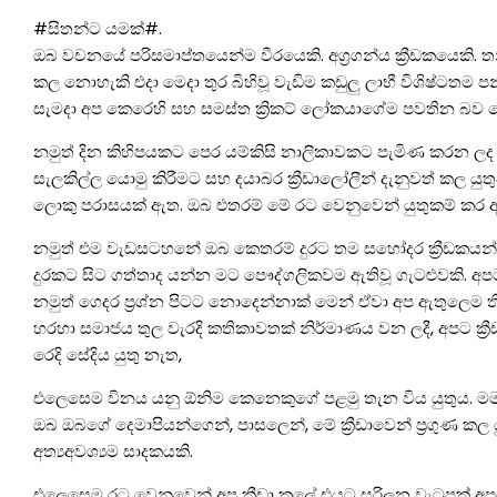
#සිතන්ට යමක්#.
ඔබ වචනයේ පරිසමාප්තයෙන්ම වීරයෙකි. අග්‍රගන්ය ක්‍රීඩකයෙකි. ත
කල නොහැකි එදා මෙදා තුර බිහිවූ වැඩිම කඩුලු ලාභී විශිෂ්ටතම 
සැමදා අප කෙරෙහි සහ සමස්ත ක්‍රිකට් ලෝකයාගේම පවතින බව
නමුත් දින කිහිපයකට පෙර යම්කිසි නාලිකාවකට පැමිණ කරන ලද
සැලකිල්ල යොමු කිරීමට සහ දයාබර ක්‍රීඩාලෝලීන් දැනුවත් කල
ලොකු පරාසයක් ඇත. ඔබ එතරම් මේ රට වෙනුවෙන් යුතුකම් කර ඇ
නමුත් එම වැඩසටහනේ ඔබ කෙතරම් දුරට තම සහෝදර ක්‍රීඩකයන
දුරකට සිට ගත්තාද යන්න මට පෞද්ගලිකවම ඇතිවූ ගැටළුවකි. අපට එ
නමුත් ගෙදර ප්‍රශ්න පිටට නොදෙන්නාක් මෙන් ඒවා අප ඇතුලෙම 
හරහා සමාජය තුල වැරදි කතිකාවතක් නිර්මාණය වන ලදී, අපට ක්‍
රෙදි සේදිය යුතු නැත,
එලෙසෙම විනය යනු ඕනිම කෙනෙකුගේ පළමු තැන විය යුතුය. ම
ඔබ ඔබගේ දෙමාපියන්ගෙන්, පාසලෙන්, මේ ක්‍රීඩාවෙන් ප්‍රගුණ කල ය
අත්‍යඅවශ්‍යම සාදකයකි.
එලෙසෙම රට වෙනුවෙන් අප ක්‍රීඩා කලේ එයට සරිලන වැටුපක් අ