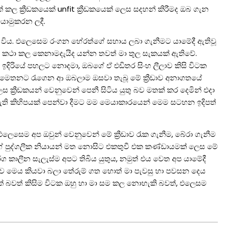
කල ක්‍රීඩකයෙක් unfit ක්‍රීඩකයෙක් ලෙස සදහන් කිරීමද ඔබ ගැන
 යොමුකරන ලදී.
තු විය. එලෙසෙම රංගන හේරත්ගේ සහාය ලබා ගැනීමට යාමේදී ඇතිවූ
ා කථා කල කෙනාමදැයිද යන්න තවත් මා තුල සැකයක් ඇතිවේ.
දිරියේ පහලට නොදමා, ඔබගේ ඒ එඩිතර සිංහ ලීලාව කිසි විටක
ෙතනට රැගෙන ආ ඔබලාම ඔසවා තැබූ මේ ක්‍රීඩාව අනාගතයේ
 ක්‍රීඩකයන් වෙනුවෙන් පෙනී සිටිය යුතු බව මතක් කර දෙමින් එදා
පැති කිහිපයක් පෙන්වා දීමට මම මෙයාකාරයෙන් මෙම සටහන ඉදිපත්
ෙසෙම අප ඔවුන් වෙනුවෙන් මේ ක්‍රීඩාව රැක ගැනීම, බේරා ගැනීම
්ගේ පුද්ගලීක නියායන් මත නොසිට එකතුවී එක කණ්ඩායමක් ලෙස මේ
්ග කාලීන සැලැස්ම අපට තිබිය යුතුය, නමුත් එය වෙත අප යාමේදී
මත්ව මෙය කියවා බලා තේරුම් ගත හොත් මා පැවසු හා පවසන දෙය
ක් බවත් කිසිම විටක ඔහු හා මා සම කල නොහැකි බවත්, එලෙසම