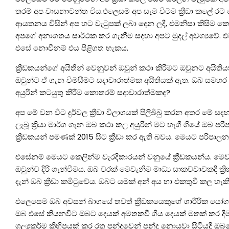
තරම් අප වාසනාවන්ත විය.එලෙසම අප සැම විටම ක්‍රීඩා කලේ රට වෙ
ආයතනය විසින් අප හට වැටුපක් ලබා දෙන ලදී, එමනිසා කිසිම කෙ
අපගේ අනාගතය සාර්ථක කර ගැනීම සදහා අපට මුදල් අවශ්‍යවේ. එම
එසේ නොවීනම් එය පිළිගත හැකය.
ක්‍රීඩකයන්ගේ අයිතීන් වෙනුවන් ඔවුන් කථා කිරීමට ඔවුනට අයිත
ඔවුන්ට ඒ ගැන විමසීමට සදාචාරාත්මක අයිතියක් ඇත. ඔබ සමහර ක්
අයුරින් කටයුතු කිරීම කොතරම් සදාචාරාත්මකද?
අප මේ වන විට දුර්වල ක්‍රීඩා විලාශයක් පිලිබිබු කරන අතර මේ 
ලැබූ ක්‍රියා මාර්ග ගැන ඔබ කථා කල අයුරින් මට හැගී ගියේ ඔබ ප
ක්‍රීඩකයන් පමණක් 2015 සිට ක්‍රීඩා කර ඇති බවය. මෙයට පරිපා
එසේනම් මෙයට කෙලින්ම වැරදිකාරයන් වනුයේ ක්‍රීඩකයන්ය. මෙව
ඔවුන්ව දිරි ගැන්වීමය. ඔබ වරක් මෙවැනිම මාධ්‍ය සාකච්චාවකදී ක
දැන් ඔබ ක්‍රීඩා කමිටුවේය. ඔබට යමක් අන් අය හා එකතුවී කල හැක
එලෙසෙම ඔබ අවසන් බාගයේ තවත් ක්‍රීඩකයෙකුගේ ශාරීරික යෝග්‍
ඔබ එසේ කියනවිට ඔබට දෙයක් අමතකවී ගිය දෙයක් මතක් කර දීම
ශල්‍යකර්ම කිහිපයක් කර රතු පන්දුවෙන් පන්දු නොයවා සිටියදී