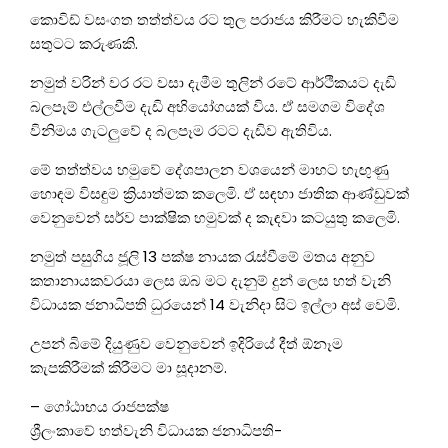
කොවිඩ් වසංගත තත්ත්වය රට තුල පරාජය කිරීමට හැකිවීම
සතුටට කරුණකි.
නමුත් වරින් වර රට වසා දැමීම තුලින් රටේ ආර්ථිකයට දැඩි
බලපෑම් එල්ලවීම දැඩි අභියෝගයක් විය. ඒ සමගම විදේශ
විනිමය ගැටලුවේ ද බලපෑම රටට දැඩිව ඇතිවිය.
මේ තත්ත්වය හමුවේ දේශපාලන වශයෙන් මාහට හැඟුණු
හොඳම විසඳුම ක්‍රියාත්මක කලෙමි. ඒ සඳහා ජාතික ආණ්ඩුවක්
වෙනුවෙන් සර්ව පාක්ෂික හමුවක් ද කැඳවා කටයුතු කලෙමි.
නමුත් පසුගිය ජූලි 13 පක්ෂ නායක රැස්වීමේ මතය අනුව
කතානායකවරයා ලෙස ඔබ මට දැනුම් දුන් ලෙස හත් වැනි
විධායක ජනාධිපති ධුරයෙන් 14 වැනිදා සිට ඉල්ලා අස් වෙමි.
උපන් බිමේ දියුණුව වෙනුවෙන් ඉදිරියේ දීත් ඕනෑම
කැපකිරීමක් කිරීමට මා සූදානම්.
– ගෝඨාභය රාජපක්ෂ
ශ්‍රීලංකාවේ හත්වැනි විධායක ජනාධිපති-