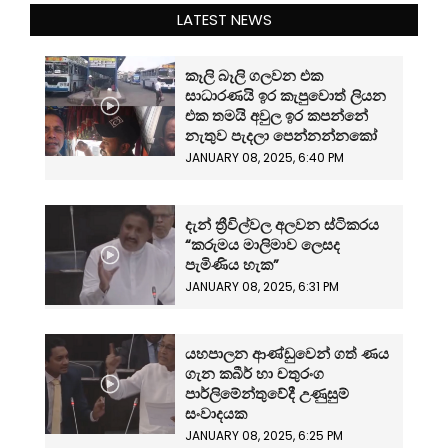
LATEST NEWS
කෑලි බෑලි ගලවන එක
සාධාරණයි ඉර කැපුවොත් ලියන
එක තමයි අවුල ඉර කපන්නේ
නැතුව පැදලා පෙන්නන්නකෝ
JANUARY 08, 2025, 6:40 PM
දැන් ත්‍රීවිල්වල අලවන ස්ටිකරය
“කරුමය මාලිමාව ලෙසද
පැමිණිය හැක”
JANUARY 08, 2025, 6:31 PM
යහපාලන ආණ්ඩුවෙන් ගත් ණය
ගැන කබීර් හා චතුරංග
පාර්ලිමේන්තුවේදී උණුසුම්
සංවාදයක
JANUARY 08, 2025, 6:25 PM