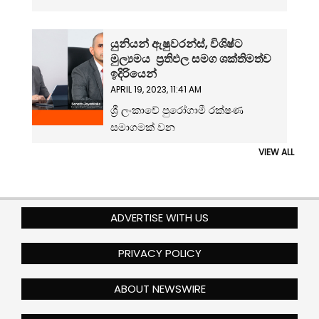
යුනියන් ඇෂුවරන්ස්, විශිෂ්ට
මුල්‍යමය ප්‍රතිඵල සමග ශක්තිමත්ව
ඉදිරියෙන්
APRIL 19, 2023, 11:41 AM
ශ්‍රී ලංකාවේ පුරෝගාමී රක්ෂණ
සමාගමක් වන
VIEW ALL
ADVERTISE WITH US
PRIVACY POLICY
ABOUT NEWSWIRE