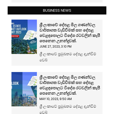
BUSINESS NEWS
ශ්‍රී ලංකාවේ දේපළ මිල ගණන්වල
වාර්තාගත වැඩිවීමක් සහ දේපළ
වෙළඳපොලට විදේශ රටවලින් කැපී
පෙනෙන උනන්දුවක්.
JUNE 27, 2023, 3:10 PM
ශ්‍රී ලංකාවේ ප්‍රමුඛතම දේපළ දැන්වීම්
වෙබ්
ශ්‍රී ලංකාවේ දේපළ මිල ගණන්වල
වාර්තාගත වැඩිවීමක් සහ දේපළ
වෙළඳපොලට විදේශ රටවලින් කැපී
පෙනෙන උනන්දුවක්.
MAY 10, 2023, 9:50 AM
ශ්‍රී ලංකාවේ ප්‍රමුඛතම දේපළ දැන්වීම්
වෙබ්