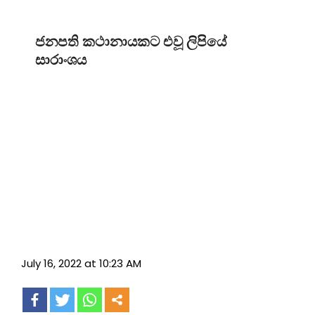
ජනපති කථානායකට එවූ ලිපියේ
සාරාංශය
July 16, 2022 at 10:23 AM