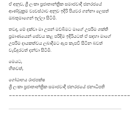
ඒ අනුව, ශ්‍රී ලංකා ප්‍රජාතාන්ත්‍රික සමාජවාදී ජනරජයේ
ආණ්ඩුක්‍රම ව්‍යවස්ථාව අනුව ඉදිරි පියවර ගන්නා ලෙසත්
ඔබතුමාගෙන් ඉල්ලා සිටිමි.
තවද, මේ දක්වා මා උපන් මව්බිමට මාගේ උපරිම ශක්ති
ප්‍රමාණයෙන් සේවය කළ පරිදිම ඉදිරියටත් ඒ සඳහා මාගේ
උපරිම දායකත්වය ලබාදීමට ඇප කැපවී සිටින බවත්
වැඩිදුරටත් දන්වා සිටිමි.
මෙයට,
හිතවත්,
ගෝඨාභය රාජපක්ෂ
ශ්‍රී ලංකා ප්‍රජාතාන්ත්‍රික සමාජවාදී ජනරජයේ ජනාධිපති
______________________________________
2022-
07-
16