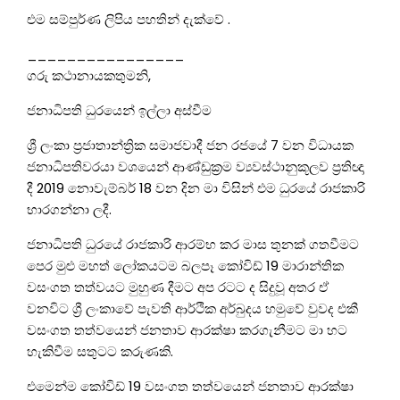
එම සම්පුර්ණ ලිපිය පහතින් දැක්වේ .
________________
ගරු කථානායකතුමනි,
ජනාධිපති ධුරයෙන් ඉල්ලා අස්වීම
ශ්‍රී ලංකා ප්‍රජාතාන්ත්‍රික සමාජවාදී ජන රජයේ 7 වන විධායක
ජනාධිපතිවරයා වශයෙන් ආණ්ඩුක්‍රම ව්‍යවස්ථානුකූලව ප්‍රතිඥා
දී 2019 නොවැම්බර් 18 වන දින මා විසින් එම ධුරයේ රාජකාරි
භාරගන්නා ලදී.
ජනාධිපති ධුරයේ රාජකාරි ආරම්භ කර මාස තුනක් ගතවීමට
පෙර මුළු මහත් ලෝකයටම බලපෑ කෝවිඩ් 19 මාරාන්තික
වසංගත තත්වයට මුහුණ දීමට අප රටට ද සිදුවූ අතර ඒ
වනවිට ශ්‍රී ලංකාවේ පැවති ආර්ථික අර්බුදය හමුවේ වුවද එකී
වසංගත තත්වයෙන් ජනතාව ආරක්ෂා කරගැනීමට මා හට
හැකිවීම සතුටට කරුණකි.
එමෙන්ම කෝවිඩ් 19 වසංගත තත්වයෙන් ජනතාව ආරක්ෂා