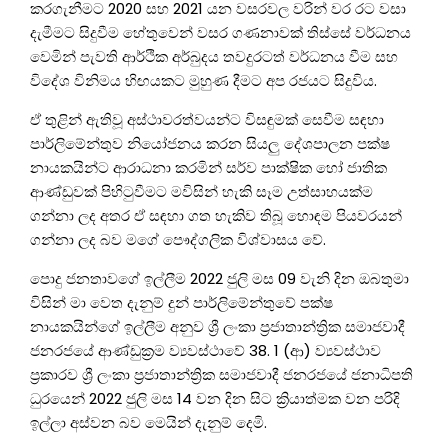
කරගැනීමට 2020 සහ 2021 යන වසරවල වරින් වර රට වසා
දැමීමට සිදුවීම හේතුවෙන් වසර ගණනාවක් තිස්සේ වර්ධනය
වෙමින් පැවති ආර්ථික අර්බුදය තවදුරටත් වර්ධනය වීම සහ
විදේශ විනිමය හිඟයකට මුහුණ දීමට අප රජයට සිදුවිය.
ඒ තුළින් ඇතිවූ අස්ථාවරත්වයන්ට විසඳුමක් සෙවීම සඳහා
පාර්ලිමේන්තුව නියෝජනය කරන සියලු දේශපාලන පක්ෂ
නායකයින්ට ආරාධනා කරමින් සර්ව පාක්ෂික හෝ ජාතික
ආණ්ඩුවක් පිහිටුවීමට මවිසින් හැකි සෑම උත්සාහයක්ම
ගන්නා ලද අතර ඒ සඳහා ගත හැකිව තිබූ හොඳම පියවරයන්
ගන්නා ලද බව මගේ පෞද්ගලික විශ්වාසය වේ.
පොදු ජනතාවගේ ඉල්ලීම 2022 ජුලි මස 09 වැනි දින ඔබතුමා
විසින් මා වෙත දැනුම් දුන් පාර්ලිමේන්තුවේ පක්ෂ
නායකයින්ගේ ඉල්ලීම අනුව ශ්‍රී ලංකා ප්‍රජාතාන්ත්‍රික සමාජවාදී
ජනරජයේ ආණ්ඩුක්‍රම ව්‍යවස්ථාවේ 38. 1 (ආ) ව්‍යවස්ථාව
ප්‍රකාරව ශ්‍රී ලංකා ප්‍රජාතාන්ත්‍රික සමාජවාදී ජනරජයේ ජනාධිපති
ධුරයෙන් 2022 ජුලි මස 14 වන දින සිට ක්‍රියාත්මක වන පරිදි
ඉල්ලා අස්වන බව මෙයින් දැනුම් දෙමි.