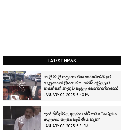
LATEST NEWS
කෑලි බෑලි ගලවන එක සාධාරණයි ඉර
කැපුවොත් ලියන එක තමයි අවුල ඉර
කපන්නේ නැතුව පැදලා පෙන්නන්නකෝ
JANUARY 08, 2025, 6:40 PM
දැන් ත්‍රීවිල්වල අලවන ස්ටිකරය “කරුමය
මාලිමාව ලෙසද පැමිණිය හැක”
JANUARY 08, 2025, 6:31 PM