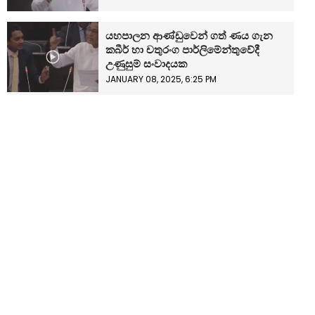
යහපාලන ආණ්ඩුවෙන් ගත් ණය ගැන
කබීර් හා චතුරංග පාර්ලිමේන්තුවේදී
උණුසුම් සංවාදයක
JANUARY 08, 2025, 6:25 PM