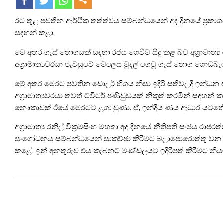
රට තුළ පවතින ආර්ථික තත්ත්වය සම්බන්ධයෙන් අද දිනයේ ප්‍රකාශයක් 
සදහන් කළා.
මේ අතර ගෑස් තොගයක් සඳහා රජය ගෙවීම් සිදු කළ බව අග්‍රාමාත්‍ය 
අග්‍රාමාත්‍යවරයා පැවසුවේ මෙලෙස මුදල් ගෙවූ ගෑස් තොග ගොඩබෑ
මේ අතර මෙරට පවතින ඩොලර් හිගය නිසා ඉදිරි සතිවලදී ඉන්ධන සද
අග්‍රාමාත්‍යවරයා තවත් ට්විටර් පණිවුඩයක් නිකුත් කරමින් සඳහන්
නෞකාවක් ඊයේ මෙරටට ළගා වුණා. ඒ, ඉන්දීය ණය ආධාර යටතේය
අග්‍රාමාත්‍ය රනිල් වික්‍රමසිංහ මහතා අද දිනයේ නීතිපති සංජය රාජ
සංශෝධනය සම්බන්ධයෙන් සාකච්ඡා කිරීමට බලාපොරොත්තු වන බවයි 
කළේ. ඉන් අනතුරුව එය කැබනට් මණ්ඩලයට ඉදිරිපත් කිරීමට නියමි
2022-
05-
16