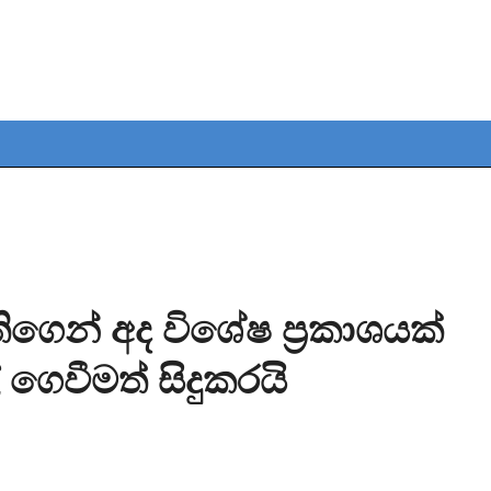
ගෙන් අද විශේෂ ප්‍රකාශයක්
 ගෙවීමත් සිදුකරයි