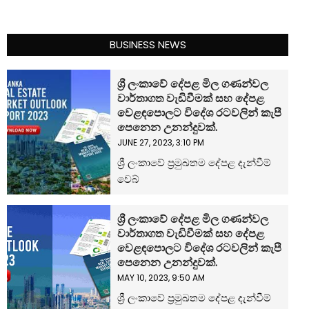
BUSINESS NEWS
ශ්‍රී ලංකාවේ දේපළ මිල ගණන්වල
වාර්තාගත වැඩිවීමක් සහ දේපළ
වෙළඳපොලට විදේශ රටවලින් කැපී
පෙනෙන උනන්දුවක්.
JUNE 27, 2023, 3:10 PM
ශ්‍රී ලංකාවේ ප්‍රමුඛතම දේපළ දැන්වීම්
වෙබ්
ශ්‍රී ලංකාවේ දේපළ මිල ගණන්වල
වාර්තාගත වැඩිවීමක් සහ දේපළ
වෙළඳපොලට විදේශ රටවලින් කැපී
පෙනෙන උනන්දුවක්.
MAY 10, 2023, 9:50 AM
ශ්‍රී ලංකාවේ ප්‍රමුඛතම දේපළ දැන්වීම්