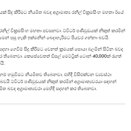
සිදු කිරීමට නියමිත බවද අග්‍රාමාත්‍ය රනිල් වික්‍රමසිංහ මහතා ඊයේ
රනිල් වික්‍රමසිංහ මහතා පවසනවා. ට්විටර් පණිවුඩයක් නිකුත් කරමින්
මෙන් පසු හැකි ඉක්මනින් බෙදාහැරීමට පියවර ගන්නා බවයි.
හා ගෙවීම් සිදු කිරීමට වෙනත් ක්‍රමයක් සොයා බලමින් සිටින බවද
 කර තිබෙනවා. කෙසේවෙතත් ඩීසල් මෙට්ට්‍රික් ටොන් 40,000ක් රැගත්
ි.
රත්නම් හමුවීමට නියමිතව තිබෙනවා. එහිදී විසිඑක්වන ව්‍යවස්ථා
ට්විටර් පණිවුඩයක් නිකුත් කරමින් අග්‍රාමාත්‍යවරයා සඳහන්
ත බවද අග්‍රාමාත්‍යවරා මෙහිදී සදහන් කර තිබෙනවා.