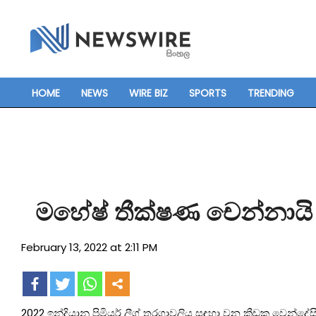
Skip
to
content
HOME
NEWS
WIRE BIZ
SPORTS
TRENDING
Primary
Navigation
Menu
මහේෂ් තීක්ෂණ චෙන්නායි සුප
February 13, 2022 at 2:11 PM
2022 ඉන්දියානු ප්‍රිමියර් ලීග් තරගාවලිය සඳහා වන ක්‍රීඩක වෙන්දේසි