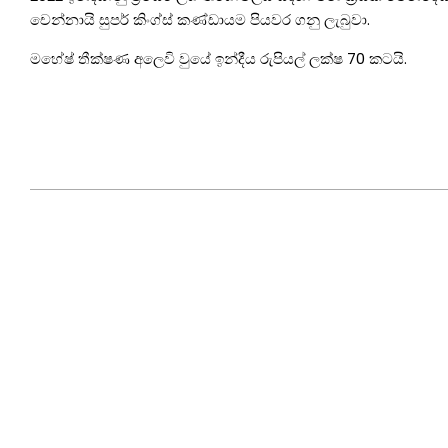
චෙන්නායි සුපර් කිංග්ස් කණ්ඩායම පියවර ගනු ලැබුවා.
මහේෂ් තීක්ෂණ අලෙවි වුයේ ඉන්දීය රුපියල් ලක්ෂ 70 කටයි.
2022-
02-
13