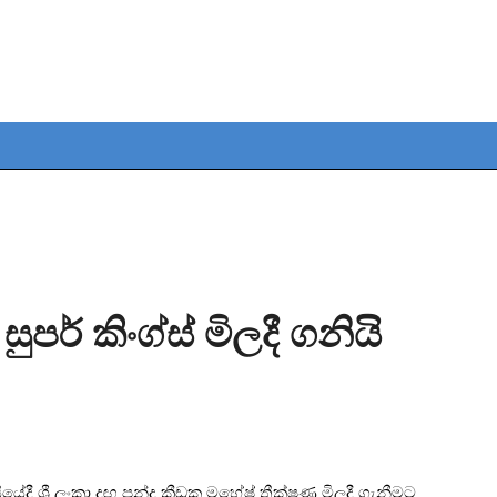
ර් කිංග්ස් මිලදී ගනියි
යේදී ශ්‍රී ලංකා දඟ පන්දු ක්‍රීඩක මහේෂ් තීක්ෂණ මිලදී ගැනීමට