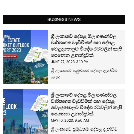
BUSINESS NEWS
ශ්‍රී ලංකාවේ දේපළ මිල ගණන්වල
වාර්තාගත වැඩිවීමක් සහ දේපළ
වෙළඳපොලට විදේශ රටවලින් කැපී
පෙනෙන උනන්දුවක්.
JUNE 27, 2023, 3:10 PM
ශ්‍රී ලංකාවේ ප්‍රමුඛතම දේපළ දැන්වීම්
වෙබ්
ශ්‍රී ලංකාවේ දේපළ මිල ගණන්වල
වාර්තාගත වැඩිවීමක් සහ දේපළ
වෙළඳපොලට විදේශ රටවලින් කැපී
පෙනෙන උනන්දුවක්.
MAY 10, 2023, 9:50 AM
ශ්‍රී ලංකාවේ ප්‍රමුඛතම දේපළ දැන්වීම්