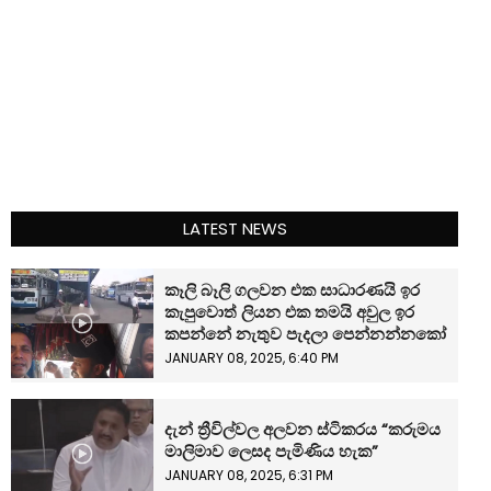
LATEST NEWS
කෑලි බෑලි ගලවන එක සාධාරණයි ඉර
කැපුවොත් ලියන එක තමයි අවුල ඉර
කපන්නේ නැතුව පැදලා පෙන්නන්නකෝ
JANUARY 08, 2025, 6:40 PM
දැන් ත්‍රීවිල්වල අලවන ස්ටිකරය “කරුමය
මාලිමාව ලෙසද පැමිණිය හැක”
JANUARY 08, 2025, 6:31 PM