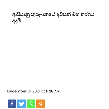
ආසියානු කුසලානයේ අවසන් මහ තරගය
අදයි
December 31, 2021 at 11:28 AM