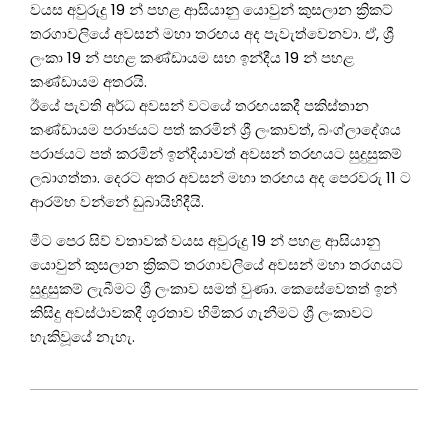
වයස අවුරුදු 19 න් පහළ ආසියානු යොවුන් කුසලාන ක්‍රිකට්
තරගාවලියේ අවසන් මහා තරඟය අද පැවැත්වෙනවා. ඒ, ශ්‍රී
ලංකා 19 න් පහළ කණ්ඩායම සහ ඉන්දීය 19 න් පහළ
කණ්ඩායම අතරයි.
ඊයේ පැවති අර්ධ අවසන් වටයේ තරඟයකදී පකිස්තාන
කණ්ඩායම පරාජයට පත් කරමින් ශ්‍රී ලංකාවත්, බංග්ලාදේශය
පරාජයට පත් කරමින් ඉන්දියාවත් අවසන් තරඟයට සුදුසුකම්
ලබාගත්තා. දෙරට අතර අවසන් මහා තරඟය අද පෙරවරු 11 ට
ආරම්භ වන්නේ ඩුබායිහිදීයි.
මීට පෙර සිව් වතාවක් වයස අවුරුදු 19 න් පහළ ආසියානු
යොවුන් කුසලාන ක්‍රිකට් තරගාවලියේ අවසන් මහා තරගයට
සුදුසුකම් ලැබීමට ශ්‍රී ලංකාව සමත් වුණා. කෙසේවෙතත් ඉන්
කිසිදු අවස්ථාවකදී ශූරතාව හිමිකර ගැනීමට ශ්‍රී ලංකාවට
හැකිවූයේ නැහැ.
2021-
12-