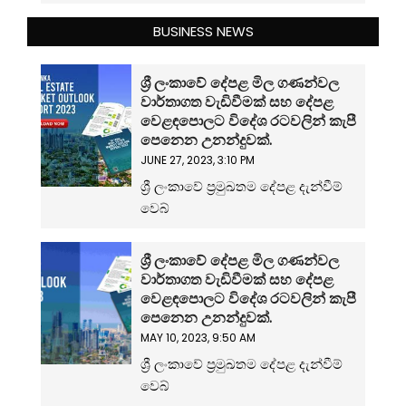
BUSINESS NEWS
ශ්‍රී ලංකාවේ දේපළ මිල ගණන්වල
වාර්තාගත වැඩිවීමක් සහ දේපළ
වෙළඳපොලට විදේශ රටවලින් කැපී
පෙනෙන උනන්දුවක්.
JUNE 27, 2023, 3:10 PM
ශ්‍රී ලංකාවේ ප්‍රමුඛතම දේපළ දැන්වීම්
වෙබ්
ශ්‍රී ලංකාවේ දේපළ මිල ගණන්වල
වාර්තාගත වැඩිවීමක් සහ දේපළ
වෙළඳපොලට විදේශ රටවලින් කැපී
පෙනෙන උනන්දුවක්.
MAY 10, 2023, 9:50 AM
ශ්‍රී ලංකාවේ ප්‍රමුඛතම දේපළ දැන්වීම්
වෙබ්