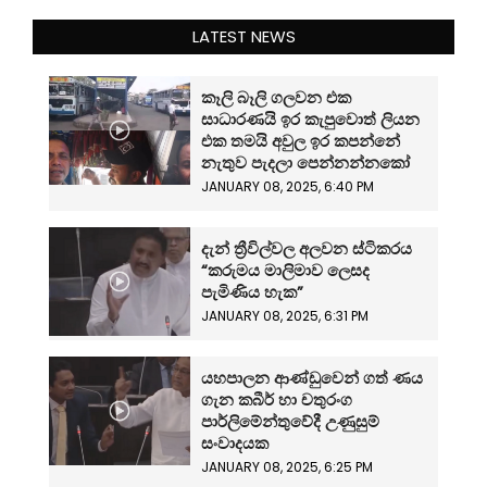
LATEST NEWS
කෑලි බෑලි ගලවන එක
සාධාරණයි ඉර කැපුවොත් ලියන
එක තමයි අවුල ඉර කපන්නේ
නැතුව පැදලා පෙන්නන්නකෝ
JANUARY 08, 2025, 6:40 PM
දැන් ත්‍රීවිල්වල අලවන ස්ටිකරය
“කරුමය මාලිමාව ලෙසද
පැමිණිය හැක”
JANUARY 08, 2025, 6:31 PM
යහපාලන ආණ්ඩුවෙන් ගත් ණය
ගැන කබීර් හා චතුරංග
පාර්ලිමේන්තුවේදී උණුසුම්
සංවාදයක
JANUARY 08, 2025, 6:25 PM