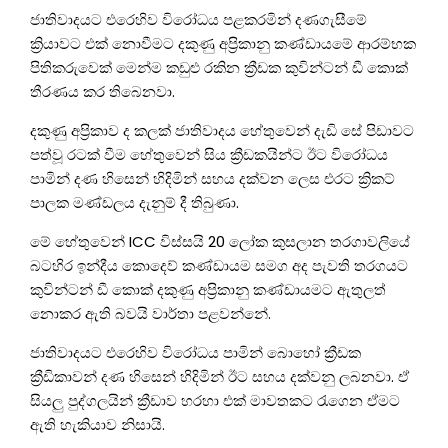
ජාතිවාදයට එරෙහිව විරෝධය පළකරමින් දණගැසීමේ
ක්‍රියාවට එක් නොවීමට දකුණු අප්‍රිකානු කණ්ඩායමේ ආරම්භක
පිතිකරුවෙක් මෙන්ම කඩුළු රකින ක්‍රීඩක කුවින්ටන් ඩී කොක්
තීරණය කර තිබෙනවා.
දකුණු අප්‍රිකාව ද කලක් ජාතිවාදය හේතුවෙන් දැඩි සේ පිඩාවට
පත්වූ රටක් වීම හේතුවෙන් සිය ක්‍රීඩකයින්ට ඊට විරෝධය
පාමින් දණ හිසෙන් හිදිමින් සහය දක්වන ලෙස එරට ක්‍රිකට්
පාලක මණ්ඩලය දැනුම් දී තිබුණා.
මේ හේතුවෙන් ICC විස්සයි 20 ලෝක කුසලාන තරගාවලියේ
බටහිර ඉන්දීය කොදෙව් කණ්ඩායම සමග අද පැවති තරගයට
කුවින්ටන් ඩී කොක් දකුණු අප්‍රිකානු කණ්ඩායමට ඇතුලත්
නොකර ඇති බවයි වාර්තා පළවන්නේ.
ජාතිවාදයට එරෙහිව විරෝධය පාමින් බොහෝ ක්‍රීඩක
ක්‍රීඩිකාවන් දණ හිසෙන් හිදිමින් ඊට සහය දක්වනු ලබනවා. ඒ
සියලු පුද්ගලයින් ක්‍රීඩාව හරහා එක් මාවතකට රැගෙන ඒමට
ඇති හැකියාව නිසායි.