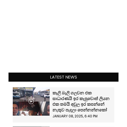
LATEST NEWS
කෑලි බෑලි ගලවන එක
සාධාරණයි ඉර කැපුවොත් ලියන
එක තමයි අවුල ඉර කපන්නේ
නැතුව පැදලා පෙන්නන්නකෝ
JANUARY 08, 2025, 6:40 PM