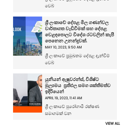
වෙබ්
ශ්‍රී ලංකාවේ දේපළ මිල ගණන්වල
වාර්තාගත වැඩිවීමක් සහ දේපළ
වෙළඳපොලට විදේශ රටවලින් කැපී
පෙනෙන උනන්දුවක්.
MAY 10, 2023, 9:50 AM
ශ්‍රී ලංකාවේ ප්‍රමුඛතම දේපළ දැන්වීම්
වෙබ්
යුනියන් ඇෂුවරන්ස්, විශිෂ්ට
මුල්‍යමය ප්‍රතිඵල සමග ශක්තිමත්ව
ඉදිරියෙන්
APRIL 19, 2023, 11:41 AM
ශ්‍රී ලංකාවේ පුරෝගාමී රක්ෂණ
සමාගමක් වන
VIEW ALL