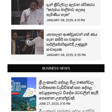
දැන් ත්‍රීවිල්වල අලවන ස්ටිකරය
“කරුමය මාලිමාව ලෙසද
පැමිණිය හැක”
JANUARY 08, 2025, 6:31 PM
යහපාලන ආණ්ඩුවෙන් ගත් ණය
ගැන කබීර් හා චතුරංග
පාර්ලිමේන්තුවේදී උණුසුම්
සංවාදයක
JANUARY 08, 2025, 6:25 PM
BUSINESS NEWS
ශ්‍රී ලංකාවේ දේපළ මිල ගණන්වල
වාර්තාගත වැඩිවීමක් සහ දේපළ
වෙළඳපොලට විදේශ රටවලින් කැපී
පෙනෙන උනන්දුවක්.
JUNE 27, 2023, 3:10 PM
ශ්‍රී ලංකාවේ ප්‍රමුඛතම දේපළ දැන්වීම්