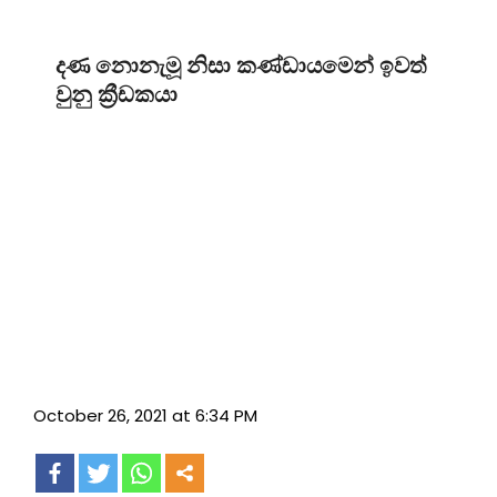
දණ නොනැමූ නිසා කණ්ඩායමෙන් ඉවත්
වුනු ක්‍රීඩකයා
October 26, 2021 at 6:34 PM