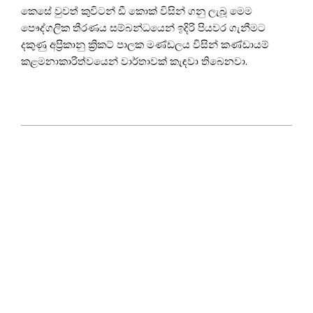
කෙසේ වුවත් කුවිටන් ඩී කොක් විසින් ගනු ලැබූ මෙම
පෞද්ගලික තීරණය සම්බන්ධයෙන් ඉදිරි පියවර ගැනීමට
දකුණු අප්‍රිකානු ක්‍රිකට් පාලක මණ්ඩලය විසින් කණ්ඩායම්
කළමනාකාරිත්වයෙන් වාර්තාවක් කැඳවා තිබෙනවා.
2021-
10-
26