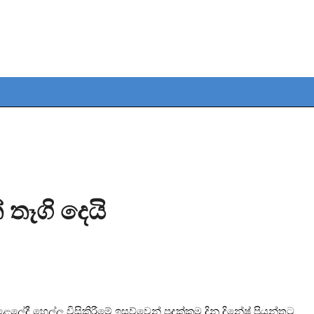
 තෑගි දෙයි
ෙලේදී හෙල්ල විසිකිරීමේ ඉසව්වෙන් පදක්කම දිනූ දිනේෂ් ප්‍රියන්තට