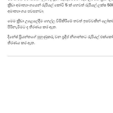
ක්‍රීඩා අමාත්‍යාංශයෙන් රුපියල් කෝටි 5 ක් හෙවත් රුපියල් ලක්ෂ 50
අමාත්‍යාංශය පවසනවා.
මෙම ක්‍රීඩා උළෙලේදීම හෙල්ල විසිකිරීමේ තවත් ඉසව්වකින් ලෝක
පිරිනැමීමට ද තීරණය කර ඇත.
දිනේෂ් ප්‍රියන්තගේ පුහුණුකරු වන ප්‍රදීප් නිශාන්තට රුපියල් එක
තීරණය කර ඇත.
2021-
09-
02