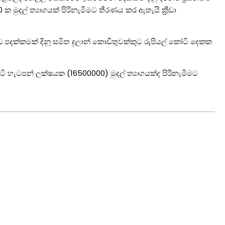
0 ක මුදල් ත්‍යාගයක් පිරිනැමීමට තීරණය කර ඇතැයි ක්‍රීඩා
ඩ පදක්කමක් දිනූ සමිත දුලාන් කොඩිතුවක්කුට රුපියල් කෝටි දෙකක
්කෝටි හැටපන් ලක්ෂයක (16500000) මුදල් ත්‍යාගයක්ද පිරිනැමීමට