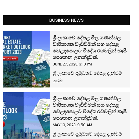
BUSINESS NEWS
ශ්‍රී ලංකාවේ දේපළ මිල ගණන්වල
වාර්තාගත වැඩිවීමක් සහ දේපළ
වෙළඳපොලට විදේශ රටවලින් කැපී
පෙනෙන උනන්දුවක්.
JUNE 27, 2023, 3:10 PM
ශ්‍රී ලංකාවේ ප්‍රමුඛතම දේපළ දැන්වීම්
වෙබ්
ශ්‍රී ලංකාවේ දේපළ මිල ගණන්වල
වාර්තාගත වැඩිවීමක් සහ දේපළ
වෙළඳපොලට විදේශ රටවලින් කැපී
පෙනෙන උනන්දුවක්.
MAY 10, 2023, 9:50 AM
ශ්‍රී ලංකාවේ ප්‍රමුඛතම දේපළ දැන්වීම්