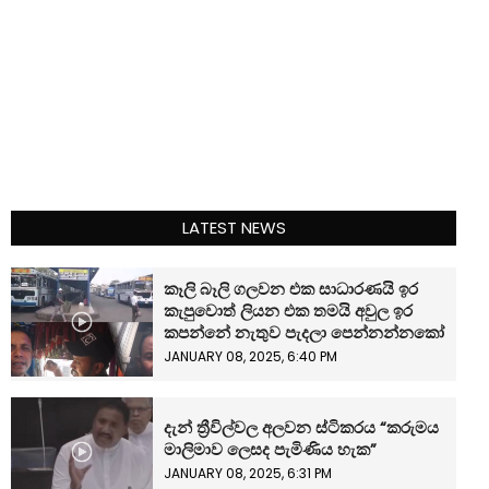
LATEST NEWS
කෑලි බෑලි ගලවන එක සාධාරණයි ඉර
කැපුවොත් ලියන එක තමයි අවුල ඉර
කපන්නේ නැතුව පැදලා පෙන්නන්නකෝ
JANUARY 08, 2025, 6:40 PM
දැන් ත්‍රීවිල්වල අලවන ස්ටිකරය “කරුමය
මාලිමාව ලෙසද පැමිණිය හැක”
JANUARY 08, 2025, 6:31 PM