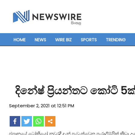
Skip
to
content
HOME
NEWS
WIRE BIZ
SPORTS
TRENDING
Primary
Navigation
Menu
දිනේෂ් ප්‍රියන්තට කෝටි 5ක්
September 2, 2021 at 12:51 PM
ජපානයේ ටෝකියෝ නුවරදී දැන් පැවැත්වෙන පැරාලිම්පික් ක්‍රීඩා උළ