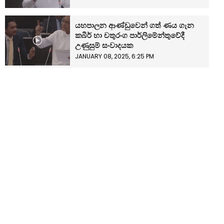
යහපාලන ආණ්ඩුවෙන් ගත් ණය ගැන
කබීර් හා චතුරංග පාර්ලිමේන්තුවේදී
උණුසුම් සංවාදයක
JANUARY 08, 2025, 6:25 PM