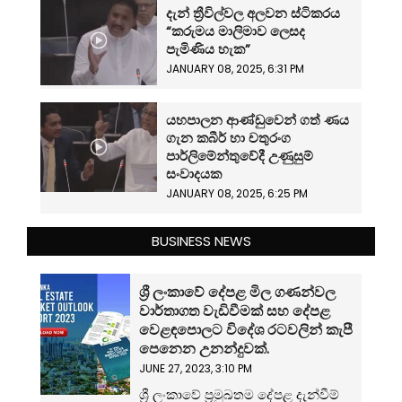
දැන් ත්‍රීවිල්වල අලවන ස්ටිකරය
“කරුමය මාලිමාව ලෙසද
පැමිණිය හැක”
JANUARY 08, 2025, 6:31 PM
යහපාලන ආණ්ඩුවෙන් ගත් ණය
ගැන කබීර් හා චතුරංග
පාර්ලිමේන්තුවේදී උණුසුම්
සංවාදයක
JANUARY 08, 2025, 6:25 PM
BUSINESS NEWS
ශ්‍රී ලංකාවේ දේපළ මිල ගණන්වල
වාර්තාගත වැඩිවීමක් සහ දේපළ
වෙළඳපොලට විදේශ රටවලින් කැපී
පෙනෙන උනන්දුවක්.
JUNE 27, 2023, 3:10 PM
ශ්‍රී ලංකාවේ ප්‍රමුඛතම දේපළ දැන්වීම්