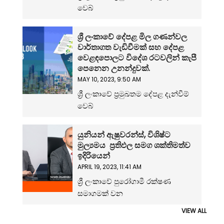
වෙබ්
ශ්‍රී ලංකාවේ දේපළ මිල ගණන්වල
වාර්තාගත වැඩිවීමක් සහ දේපළ
වෙළඳපොලට විදේශ රටවලින් කැපී
පෙනෙන උනන්දුවක්.
MAY 10, 2023, 9:50 AM
ශ්‍රී ලංකාවේ ප්‍රමුඛතම දේපළ දැන්වීම්
වෙබ්
යුනියන් ඇෂුවරන්ස්, විශිෂ්ට
මුල්‍යමය ප්‍රතිඵල සමග ශක්තිමත්ව
ඉදිරියෙන්
APRIL 19, 2023, 11:41 AM
ශ්‍රී ලංකාවේ පුරෝගාමී රක්ෂණ
සමාගමක් වන
VIEW ALL