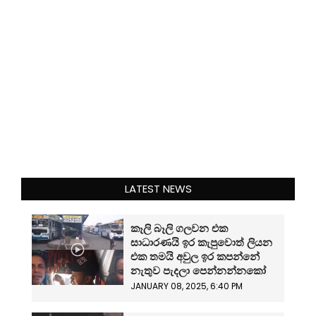
LATEST NEWS
කෑලි බෑලි ගලවන එක
සාධාරණයි ඉර කැපුවොත් ලියන
එක තමයි අවුල ඉර කපන්නේ
නැතුව පැදලා පෙන්නන්නකෝ
JANUARY 08, 2025, 6:40 PM