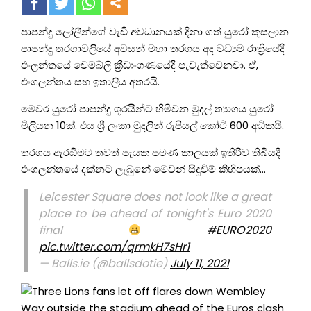
පාපන්දු ලෝලීන්ගේ වැඩි අවධානයක් දිනා ගත් යුරෝ කුසලාන
පාපන්දු තරගාවලියේ අවසන් මහා තරගය අද මධ්‍යම රාත්‍රියේදී
එංලන්තයේ වෙම්බ්ලි ක්‍රීඩාංගණයේදි පැවැත්වෙනවා. ඒ,
එංගලන්තය සහ ඉතාලිය අතරයි.
මෙවර යුරෝ පාපන්දු ශූරයින්ට හිමිවන මුදල් ත්‍යාගය යුරෝ
මිලියන 10ක්. එය ශ්‍රී ලංකා මුදලින් රුපියල් කෝටි 600 අධිකයි.
තරගය ඇරඹීමට තවත් පැයක පමණ කාලයක් ඉතිරිව තිබියදී
එංගලන්තයේ දක්නට ලැබුනේ මෙවන් සිදුවීම් කිහිපයක්…
Leicester Square does not look like a great
place to be ahead of tonight's Euro 2020
final
#EURO2020
pic.twitter.com/qrmkH7sHr1
— Balls.ie (@ballsdotie)
July 11, 2021