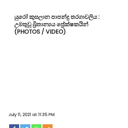
යුරෝ කුසලාන පාපන්දු තරගාවලිය :
උමතුවූ බ්‍රිතාන්‍යය ප්‍රේක්ෂකයින්
(PHOTOS / VIDEO)
July 11, 2021 at 11:35 PM