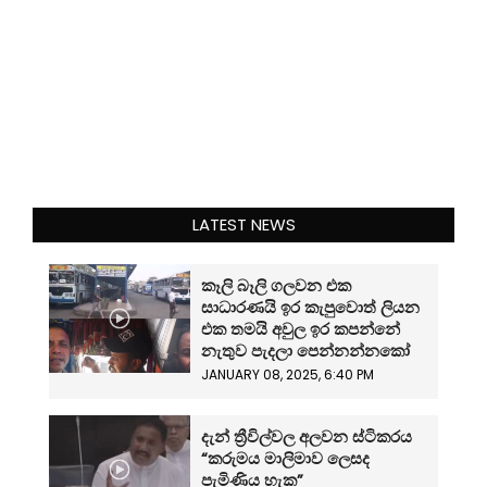
LATEST NEWS
කෑලි බෑලි ගලවන එක
සාධාරණයි ඉර කැපුවොත් ලියන
එක තමයි අවුල ඉර කපන්නේ
නැතුව පැදලා පෙන්නන්නකෝ
JANUARY 08, 2025, 6:40 PM
දැන් ත්‍රීවිල්වල අලවන ස්ටිකරය
“කරුමය මාලිමාව ලෙසද
පැමිණිය හැක”