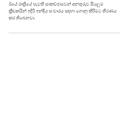
ඊයේ රාත්‍රියේ පැවති සාකච්ජාවෙන් අනතුරුව සියලුම
ක්‍රීඩකයින් ඉදිරි ඉන්දීය සංචාරය සඳහා ගොනු කිරිමට තීරණය
කර තිබෙනවා.
2021-
07-
07