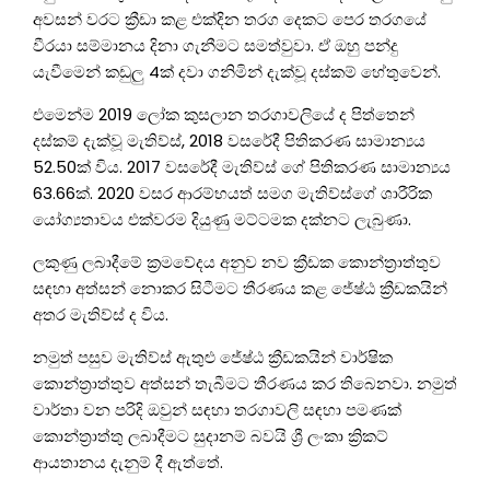
අවසන් වරට ක්‍රීඩා කළ එක්දින තරග දෙකට පෙර තරගයේ
වීරයා සම්මානය දිනා ගැනීමට සමත්වුවා. ඒ ඔහු පන්දු
යැවීමෙන් කඩුලු 4ක් දවා ගනිමින් දැක්වූ දස්කම් හේතුවෙන්.
එමෙන්ම 2019 ලෝක කුසලාන තරගාවලියේ ද පිත්තෙන්
දස්කම් දැක්වූ මැතිව්ස්, 2018 වසරේදී පිතිකරණ සාමාන්‍යය
52.50ක් විය. 2017 වසරේදී මැතිව්ස් ගේ පිතිකරණ සාමාන්‍යය
63.66ක්. 2020 වසර ආරම්භයත් සමග මැතිව්ස්ගේ ශාරීරික
යෝග්‍යතාවය එක්වරම දියුණු මට්ටමක දක්නට ලැබුණා.
ලකුණු ලබාදීමේ ක්‍රමවේදය අනුව නව ක්‍රීඩක කොන්ත්‍රාත්තුව
සඳහා අත්සන් නොකර සිටීමට තීරණය කළ ජේෂ්ඨ ක්‍රීඩකයින්
අතර මැතිව්ස් ද විය.
නමුත් පසුව මැතිව්ස් ඇතුළු ජේෂ්ඨ ක්‍රීඩකයින් වාර්ෂික
කොන්ත්‍රාත්තුව අත්සන් තැබීමට තීරණය කර තිබෙනවා. නමුත්
වාර්තා වන පරිදි ඔවුන් සඳහා තරගාවලි සඳහා පමණක්
කොන්ත්‍රාත්තු ලබාදීමට සුදානම් බවයි ශ්‍රී ලංකා ක්‍රිකට්
ආයතානය දැනුම් දී ඇත්තේ.