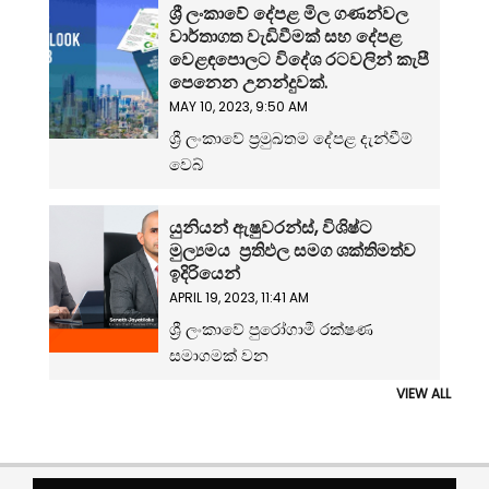
ශ්‍රී ලංකාවේ දේපළ මිල ගණන්වල
වාර්තාගත වැඩිවීමක් සහ දේපළ
වෙළඳපොලට විදේශ රටවලින් කැපී
පෙනෙන උනන්දුවක්.
MAY 10, 2023, 9:50 AM
ශ්‍රී ලංකාවේ ප්‍රමුඛතම දේපළ දැන්වීම්
වෙබ්
යුනියන් ඇෂුවරන්ස්, විශිෂ්ට
මුල්‍යමය ප්‍රතිඵල සමග ශක්තිමත්ව
ඉදිරියෙන්
APRIL 19, 2023, 11:41 AM
ශ්‍රී ලංකාවේ පුරෝගාමී රක්ෂණ
සමාගමක් වන
VIEW ALL