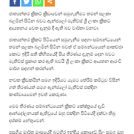
ජාත්‍යන්තර ක්‍රිකට් ක්‍රීඩාවෙන් සමුගැනීමට තමන් සලකා
බලමින් සිටින බවට ඇන්ජලෝ මැතිව්ස් ශ්‍රී ලංකා ක්‍රිකට්
ආයතනය වෙත දැනුම් දී ඇති බව වාර්තා වනවා.
ජාත්‍යන්තර ක්‍රිකට් පිටියෙන් සමුගැනීම සඳහා සම්බන්ධයෙන්
තමන් සලකා බලමින් සිටින බවත් ඒ සම්බන්ධයෙන් සාකච්ජා
කොට ඉදිරි සති කිහිපයේදී සිය තීරණය දැනුම් දෙන බවට
මැතිව්ස් ප්‍රකාශ කර ඇති බවයි ශ්‍රී ලංකා ක්‍රිකට් ආයතන ආරංචි
මාර්ග සඳහන් කරන්නේ.
නවක ක්‍රීඩකයින් සමග ඉදිරියට යෑමට තේරීම් කමිටුව විසින්
ගත් තීරණයත් සමග ඇන්ජලෝ මැතිව්ස් එක්දින
කණ්ඩායමෙන් ඉවත් කෙරුණා.
මෙම තීරණය සම්බන්ධයෙන් ක්‍රිකට් කේෂ්ත්‍රයේ දැඩි
ආන්දෝලනයක් ඇතිවුයේ ඔහු එක්දින පිටියේදී දක්වා තිබු
දස්කම් හේතුවෙන්.
පසුගිය මාර්තු මාසයේදී බටහිර ඉන්දීය කොදෙව් පිල සමග ඔහු