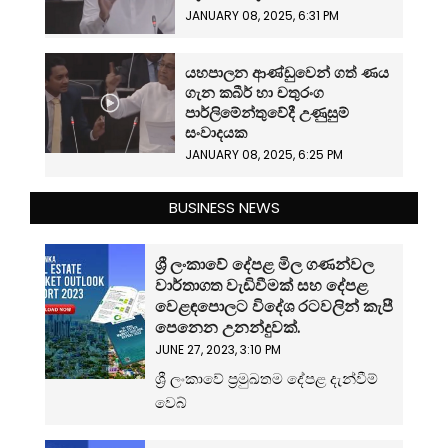
JANUARY 08, 2025, 6:31 PM
යහපාලන ආණ්ඩුවෙන් ගත් ණය
ගැන කබීර් හා චතුරංග
පාර්ලිමේන්තුවේදී උණුසුම්
සංවාදයක
JANUARY 08, 2025, 6:25 PM
BUSINESS NEWS
ශ්‍රී ලංකාවේ දේපළ මිල ගණන්වල
වාර්තාගත වැඩිවීමක් සහ දේපළ
වෙළඳපොලට විදේශ රටවලින් කැපී
පෙනෙන උනන්දුවක්.
JUNE 27, 2023, 3:10 PM
ශ්‍රී ලංකාවේ ප්‍රමුඛතම දේපළ දැන්වීම්
වෙබ්