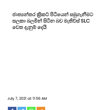
ජාත්‍යන්තර ක්‍රිකට් පිටියෙන් සමුගැනීමට
සලකා බලමින් සිටින බව මැතිව්ස් SLC
වෙත දැනුම් දෙයි
July 7, 2021 at 11:56 AM